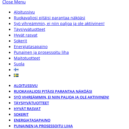
Close Menu
Aloitussivu
Ruokavaliosi pitäisi parantaa näköäsi
Syö vihreämmin, ei niin paljoa ja ole aktiivinen!
Täysjyvätuotteet
Hyvät rasvat
Sokerit
Energiatasapaino
Punainen ja prosessoitu liha
Maitotuotteet
Suola
ALOITUSSIVU
RUOKAVALIOSI PITÄISI PARANTAA NÄKÖÄSI
SYÖ VIHREÄMMIN, EI NIIN PALJOA JA OLE AKTIIVINEN!
TÄYSJYVÄTUOTTEET
HYVÄT RASVAT
SOKERIT
ENERGIATASAPAINO
PUNAINEN JA PROSESSOITU LIHA