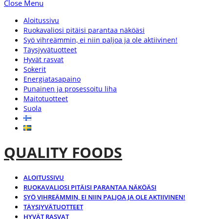
Close Menu
Aloitussivu
Ruokavaliosi pitäisi parantaa näköäsi
Syö vihreämmin, ei niin paljoa ja ole aktiivinen!
Täysjyvätuotteet
Hyvät rasvat
Sokerit
Energiatasapaino
Punainen ja prosessoitu liha
Maitotuotteet
Suola
QUALITY FOODS
ALOITUSSIVU
RUOKAVALIOSI PITÄISI PARANTAA NÄKÖÄSI
SYÖ VIHREÄMMIN, EI NIIN PALJOA JA OLE AKTIIVINEN!
TÄYSJYVÄTUOTTEET
HYVÄT RASVAT