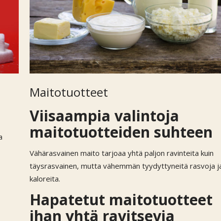
Maitotuotteet
Viisaampia valintoja
maitotuotteiden suhteen
a
Vähärasvainen maito tarjoaa yhtä paljon ravinteita kuin
täysrasvainen, mutta vähemmän tyydyttyneitä rasvoja j
kaloreita.
Hapatetut maitotuotteet
ihan yhtä ravitsevia