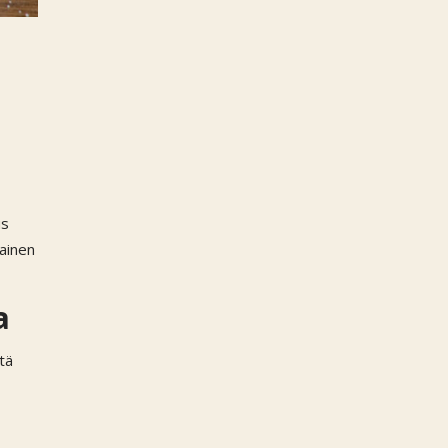
us
ainen
a
tä