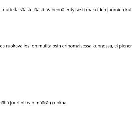
iä tuotteita säästeliäästi. Vähennä erityisesti makeiden juomien kul
. Jos ruokavaliosi on muilta osin erinomaisessa kunnossa, ei pien
mällä juuri oikean määrän ruokaa.