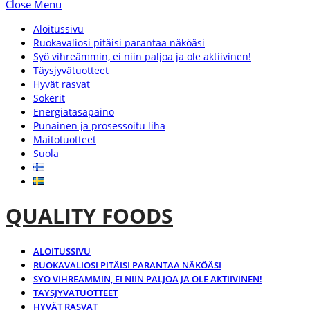
Close Menu
Aloitussivu
Ruokavaliosi pitäisi parantaa näköäsi
Syö vihreämmin, ei niin paljoa ja ole aktiivinen!
Täysjyvätuotteet
Hyvät rasvat
Sokerit
Energiatasapaino
Punainen ja prosessoitu liha
Maitotuotteet
Suola
QUALITY FOODS
ALOITUSSIVU
RUOKAVALIOSI PITÄISI PARANTAA NÄKÖÄSI
SYÖ VIHREÄMMIN, EI NIIN PALJOA JA OLE AKTIIVINEN!
TÄYSJYVÄTUOTTEET
HYVÄT RASVAT