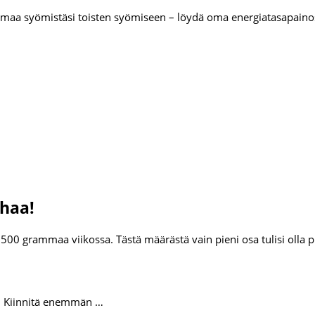
a omaa syömistäsi toisten syömiseen – löydä oma energiatasapaino
ihaa!
00 grammaa viikossa. Tästä määrästä vain pieni osa tulisi olla p
a. Kiinnitä enemmän …