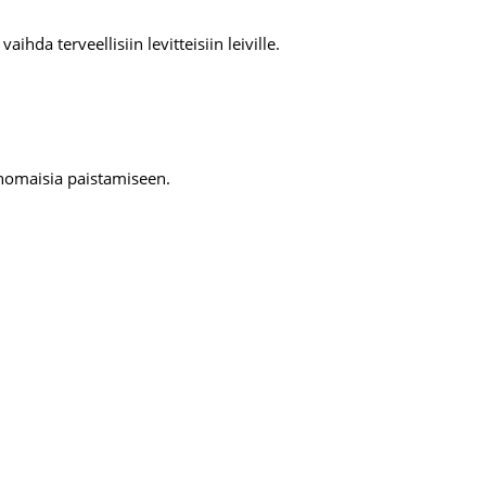
aihda terveellisiin levitteisiin leiville.
rinomaisia paistamiseen.