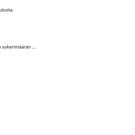
utusta.
en sokerimäärän …